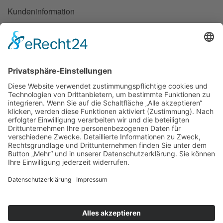
Kundeninformation
Information
Datenschutz
Impressum
Haftungsgrundlage:
Wir arbeiten ausschließlich auf Grundlage
der Allgemeinen Deutschen Spediteurbedingungen 2017 – ADSp
2017 –. Hinweis: Die ADSp 2017 weichen in Ziffer 23 hinsichtlich
des Haftungshöchstbetrages für Güterschäden (§ 431 HGB) vom
Gesetz ab, indem sie die Haftung bei multimodalen Transporten
unter Einschluss einer Seebeförderung und bei unbekanntem
Schadenort auf 2 SZR/kg und im Übrigen die Regelhaftung von
8,33 SZR/kg zusätzlich auf 1,25 Millionen Euro je Schadenfall
sowie 2,5 Millionen Euro je Schadenereignis, mindestens aber 2