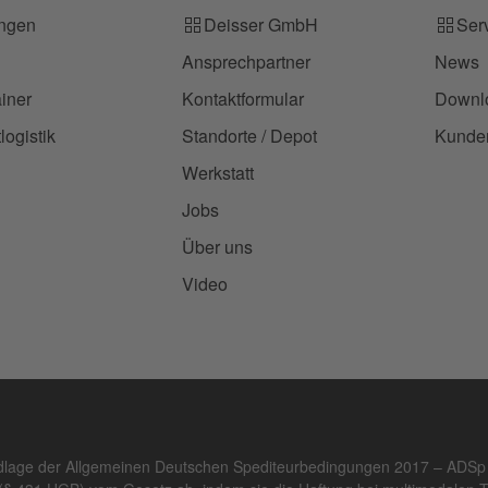
ungen
Deisser GmbH
Ser
Ansprechpartner
News
iner
Kontaktformular
Downl
logistik
Standorte / Depot
Kunden
Werkstatt
Jobs
Über uns
Video
ndlage der Allgemeinen Deutschen Spediteurbedingungen 2017 – ADSp 2