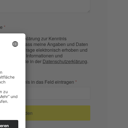
se
*
tenschutzherklärung zur Kenntnis
timme zu, dass meine Angaben und Daten
g meiner Anfrage elektronisch erhoben und
den. Weitere Informationen und
ise finden Sie in der
Datenschutzerklärung
.
tte das Ergbnis in das Feld eintragen
*
Senden