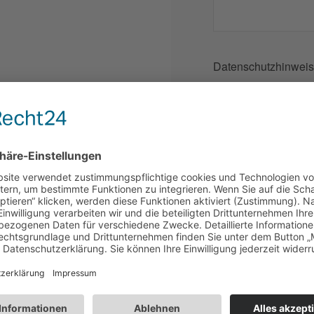
Datenschutzhinwei
Ich habe die Da
genommen und s
zur Beantwortun
gespeichert wer
Wiederrufshinwe
Sicherheitscode - Bi
7 + 6 =